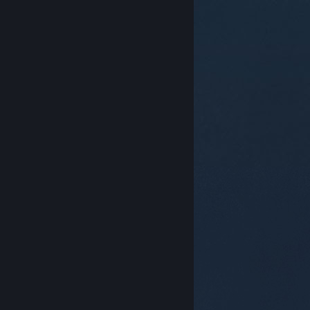
© Valve Corporation. Всички права запазени. Всички
търговски марки принадлежат на съответните им
собственици в САЩ и други страни.
Декларация за
поверителност
|
Юридическа информация
|
Достъпност
|
Условия за ползване на Steam
|
Възстановявания
|
Бисквитки