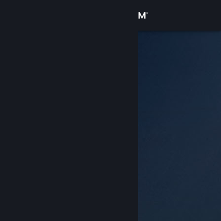
Вписване
Магазин
Общност
Относно
Поддръжка
Смяна на езика
Сдобийте се с мобилното Steam приложение
Преглед на сайта за настолни компютри