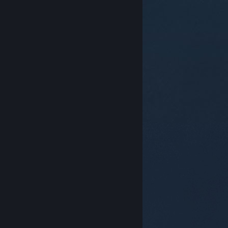
© Valve Corporation. Всички права запазени. Всички
търговски марки принадлежат на съответните им
собственици в САЩ и други страни.
Декларация за
поверителност
|
Юридическа информация
|
Достъпност
|
Условия за ползване на Steam
|
Възстановявания
|
Бисквитки