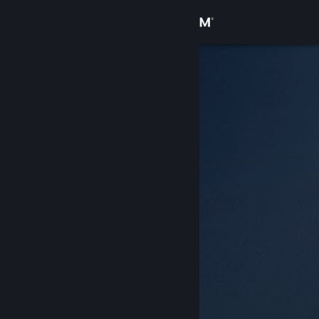
Вписване
Магазин
Общност
Относно
Поддръжка
Смяна на езика
Сдобийте се с мобилното Steam приложение
Преглед на сайта за настолни компютри