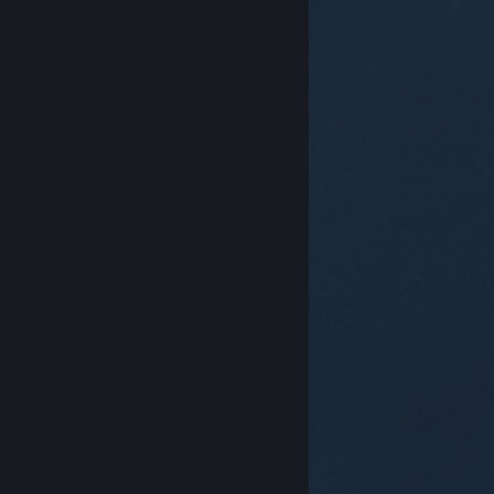
© Valve Corporation. Всички права запазени. Всички
търговски марки принадлежат на съответните им
собственици в САЩ и други страни.
Декларация за
поверителност
|
Юридическа информация
|
Достъпност
|
Условия за ползване на Steam
|
Възстановявания
|
Бисквитки