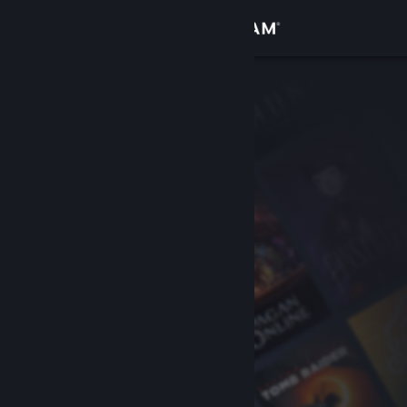
Přihlásit se
Obchod
Komunita
Informace
Podpora
Změnit jazyk
Mobilní aplikace služby Steam
Desktopová verze stránky