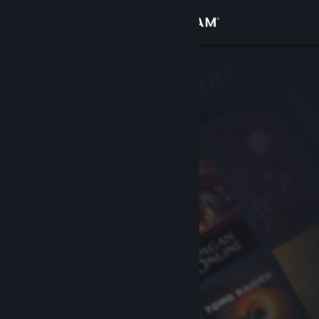
Přihlásit se
Obchod
Komunita
Informace
Podpora
Změnit jazyk
Mobilní aplikace služby Steam
Desktopová verze stránky