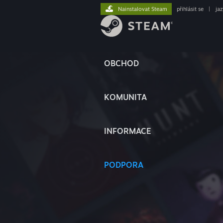
Nainstalovat Steam
přihlásit se
|
ja
OBCHOD
KOMUNITA
INFORMACE
PODPORA