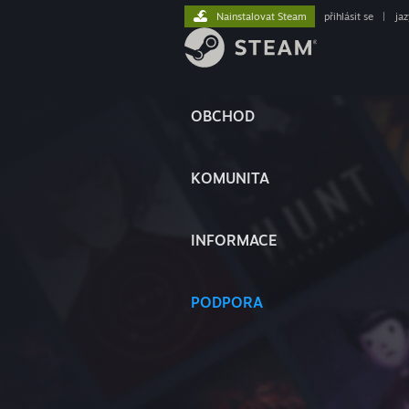
Nainstalovat Steam
přihlásit se
|
ja
OBCHOD
KOMUNITA
INFORMACE
PODPORA