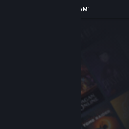
Přihlásit se
Obchod
Komunita
Informace
Podpora
Změnit jazyk
Mobilní aplikace služby Steam
Desktopová verze stránky