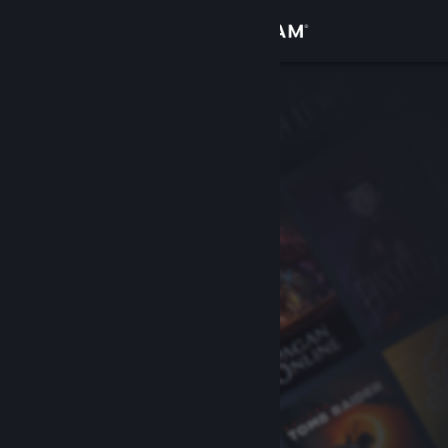
Přihlásit se
Obchod
Komunita
Informace
Podpora
Změnit jazyk
Mobilní aplikace služby Steam
Desktopová verze stránky