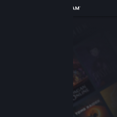
Přihlásit se
Obchod
Komunita
Informace
Podpora
Změnit jazyk
Mobilní aplikace služby Steam
Desktopová verze stránky