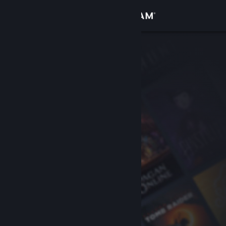
Přihlásit se
Obchod
Komunita
Informace
Podpora
Změnit jazyk
Mobilní aplikace služby Steam
Desktopová verze stránky