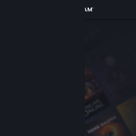
Přihlásit se
Obchod
Komunita
Informace
Podpora
Změnit jazyk
Mobilní aplikace služby Steam
Desktopová verze stránky