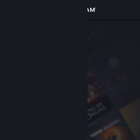
Přihlásit se
Obchod
Komunita
Informace
Podpora
Změnit jazyk
Mobilní aplikace služby Steam
Desktopová verze stránky