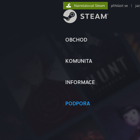
Nainstalovat Steam
přihlásit se
|
ja
OBCHOD
KOMUNITA
INFORMACE
PODPORA