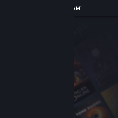
Přihlásit se
Obchod
Komunita
Informace
Podpora
Změnit jazyk
Mobilní aplikace služby Steam
Desktopová verze stránky