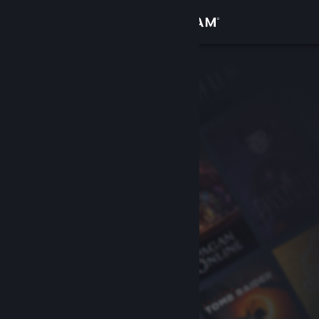
Přihlásit se
Obchod
Komunita
Informace
Podpora
Změnit jazyk
Mobilní aplikace služby Steam
Desktopová verze stránky