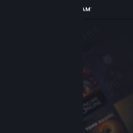
Přihlásit se
Obchod
Komunita
Informace
Podpora
Změnit jazyk
Mobilní aplikace služby Steam
Desktopová verze stránky