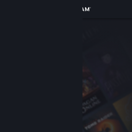
Přihlásit se
Obchod
Komunita
Informace
Podpora
Změnit jazyk
Mobilní aplikace služby Steam
Desktopová verze stránky