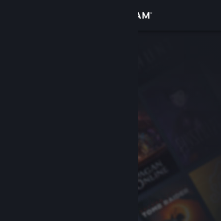
Přihlásit se
Obchod
Komunita
Informace
Podpora
Změnit jazyk
Mobilní aplikace služby Steam
Desktopová verze stránky