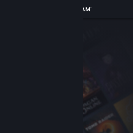
Přihlásit se
Obchod
Komunita
Informace
Podpora
Změnit jazyk
Mobilní aplikace služby Steam
Desktopová verze stránky