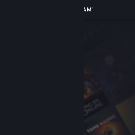
Přihlásit se
Obchod
Komunita
Informace
Podpora
Změnit jazyk
Mobilní aplikace služby Steam
Desktopová verze stránky