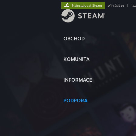
Nainstalovat Steam
přihlásit se
|
ja
OBCHOD
KOMUNITA
INFORMACE
PODPORA