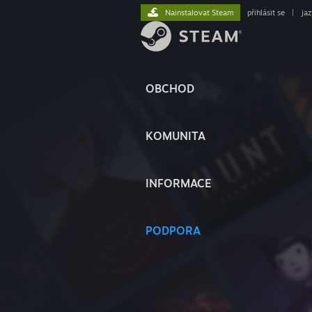
Nainstalovat Steam
přihlásit se
|
ja
OBCHOD
KOMUNITA
INFORMACE
PODPORA