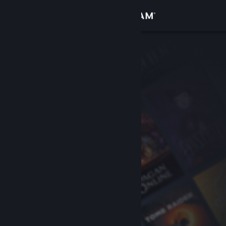
Přihlásit se
Obchod
Komunita
Informace
Podpora
Změnit jazyk
Mobilní aplikace služby Steam
Desktopová verze stránky