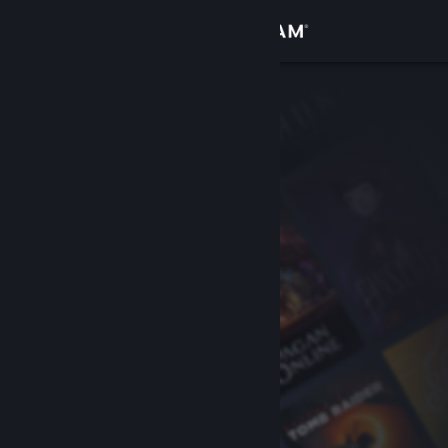
Přihlásit se
Obchod
Komunita
Informace
Podpora
Změnit jazyk
Mobilní aplikace služby Steam
Desktopová verze stránky