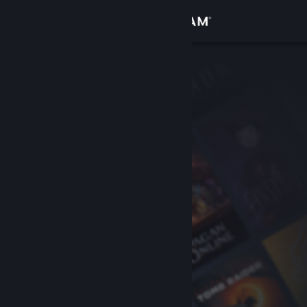
Přihlásit se
Obchod
Komunita
Informace
Podpora
Změnit jazyk
Mobilní aplikace služby Steam
Desktopová verze stránky