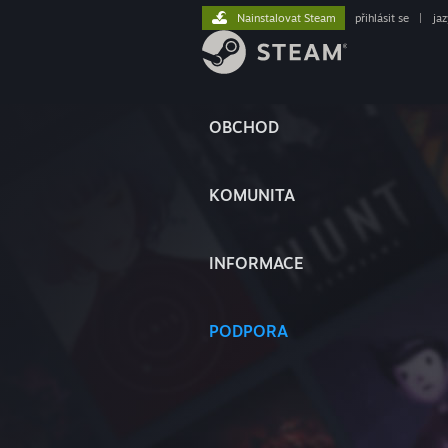
Nainstalovat Steam
přihlásit se
|
ja
OBCHOD
KOMUNITA
INFORMACE
PODPORA