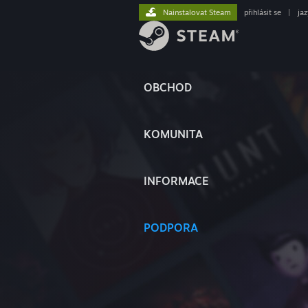
Nainstalovat Steam
přihlásit se
|
ja
OBCHOD
KOMUNITA
INFORMACE
PODPORA