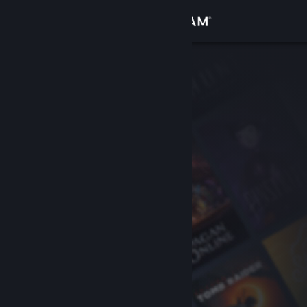
Přihlásit se
Obchod
Komunita
Informace
Podpora
Změnit jazyk
Mobilní aplikace služby Steam
Desktopová verze stránky