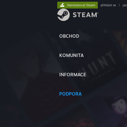
Nainstalovat Steam
přihlásit se
|
ja
OBCHOD
KOMUNITA
INFORMACE
PODPORA