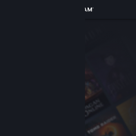
Přihlásit se
Obchod
Komunita
Informace
Podpora
Změnit jazyk
Mobilní aplikace služby Steam
Desktopová verze stránky