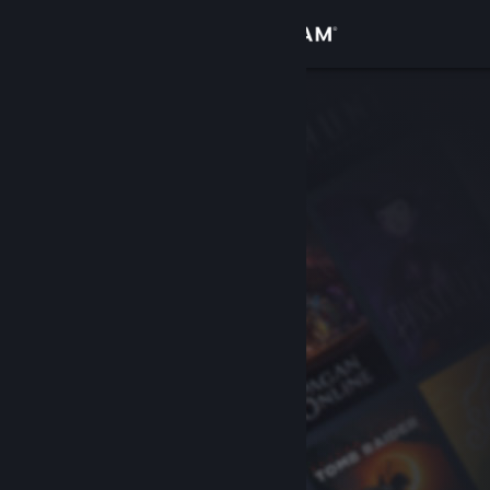
Přihlásit se
Obchod
Komunita
Informace
Podpora
Změnit jazyk
Mobilní aplikace služby Steam
Desktopová verze stránky