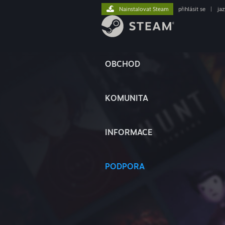
Nainstalovat Steam
přihlásit se
|
ja
OBCHOD
KOMUNITA
INFORMACE
PODPORA