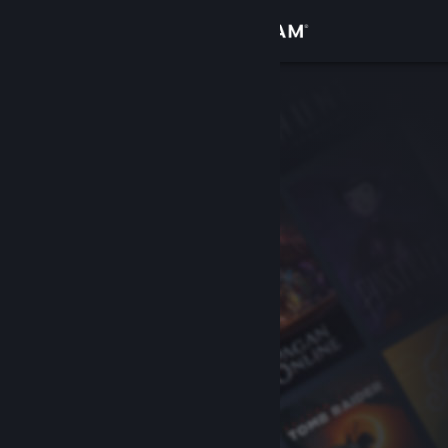
Přihlásit se
Obchod
Komunita
Informace
Podpora
Změnit jazyk
Mobilní aplikace služby Steam
Desktopová verze stránky