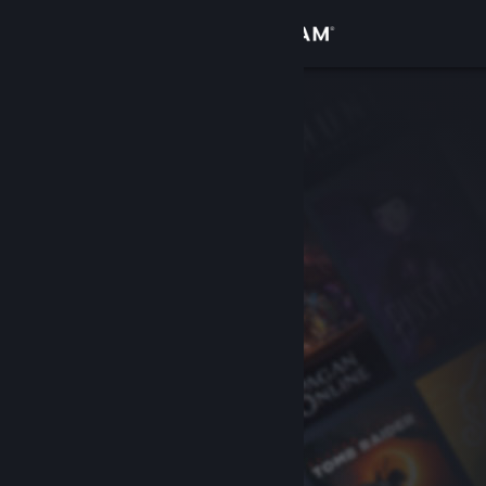
Přihlásit se
Obchod
Komunita
Informace
Podpora
Změnit jazyk
Mobilní aplikace služby Steam
Desktopová verze stránky