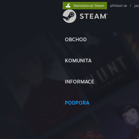
Nainstalovat Steam
přihlásit se
|
ja
OBCHOD
KOMUNITA
INFORMACE
PODPORA