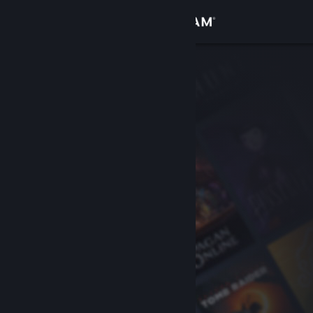
Přihlásit se
Obchod
Komunita
Informace
Podpora
Změnit jazyk
Mobilní aplikace služby Steam
Desktopová verze stránky