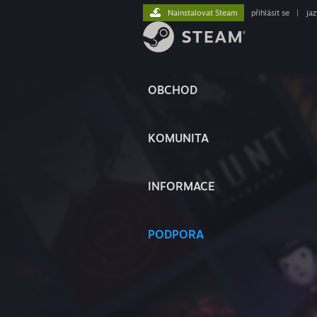
Nainstalovat Steam
přihlásit se
|
ja
OBCHOD
KOMUNITA
INFORMACE
PODPORA