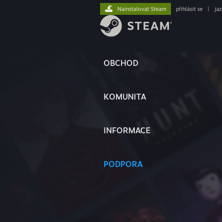
Nainstalovat Steam
přihlásit se
|
ja
OBCHOD
KOMUNITA
INFORMACE
PODPORA