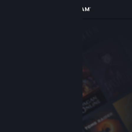
Přihlásit se
Obchod
Komunita
Informace
Podpora
Změnit jazyk
Mobilní aplikace služby Steam
Desktopová verze stránky