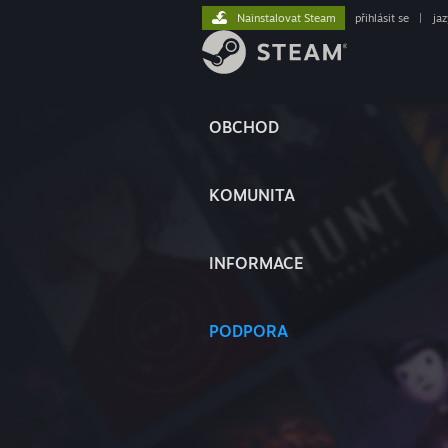
Nainstalovat Steam
přihlásit se
|
ja
OBCHOD
KOMUNITA
INFORMACE
PODPORA