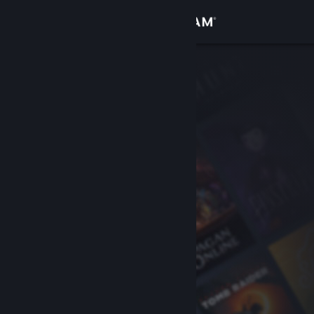
Přihlásit se
Obchod
Komunita
Informace
Podpora
Změnit jazyk
Mobilní aplikace služby Steam
Desktopová verze stránky