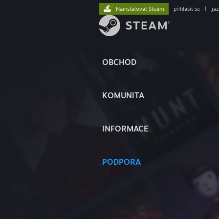
Nainstalovat Steam
přihlásit se
|
ja
OBCHOD
KOMUNITA
INFORMACE
PODPORA