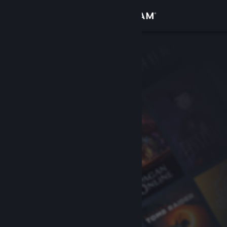
Přihlásit se
Obchod
Komunita
Informace
Podpora
Změnit jazyk
Mobilní aplikace služby Steam
Desktopová verze stránky