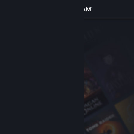
Přihlásit se
Obchod
Komunita
Informace
Podpora
Změnit jazyk
Mobilní aplikace služby Steam
Desktopová verze stránky