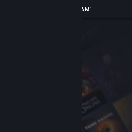
Přihlásit se
Obchod
Komunita
Informace
Podpora
Změnit jazyk
Mobilní aplikace služby Steam
Desktopová verze stránky