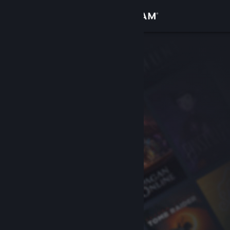
Přihlásit se
Obchod
Komunita
Informace
Podpora
Změnit jazyk
Mobilní aplikace služby Steam
Desktopová verze stránky