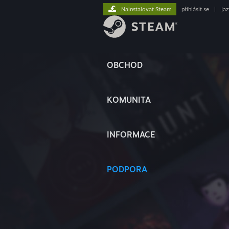
Nainstalovat Steam
přihlásit se
|
ja
OBCHOD
KOMUNITA
INFORMACE
PODPORA